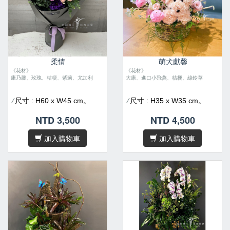
柔情
萌犬獻馨
《花材》
《花材》
康乃馨、玫瑰、桔梗、紫薊、尤加利
大康、進口小飛燕、桔梗、綠鈴草
尺寸 : H60 x W45 cm。
尺寸 : H35 x W35 cm。
/
/
花材偶有季節性，遇缺貨或
花材偶有季節性，遇缺貨或
/
/
NTD 3,500
NTD 4,500
品質不佳等情形，我們將為您
品質不佳等情形，我們將為您
做花材上的調整及設計。
做花材上的調整及設計。
加入購物車
加入購物車
因花材為天然素材，故無法
因花材為天然素材，故無法
/
/
規格化，作品無法與目錄照片
規格化，作品無法與目錄照片
完全相同，敬請見諒。
完全相同，敬請見諒。
/卡片內容字數五十字內，請
/卡片內容字數五十字內，請
於
下單後在備註欄位填寫
於
下單後在備註欄位填寫