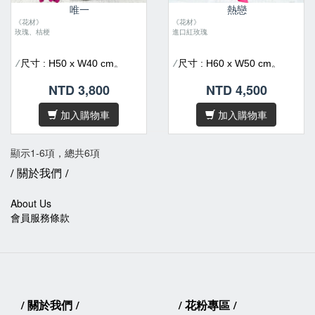
唯一
熱戀
《花材》
《花材》
玫瑰、桔梗
進口紅玫瑰
尺寸 : H50 x W40 cm。
尺寸 : H60 x W50 cm。
/
/
花材偶有季節性，遇缺貨或
花材偶有季節性，遇缺貨或
/
/
NTD 3,800
NTD 4,500
品質不佳等情形，我們將為您
品質不佳等情形，我們將為您
做花材上的調整及設計。
做花材上的調整及設計。
加入購物車
加入購物車
因花材為天然素材，故無法
因花材為天然素材，故無法
/
/
規格化，作品無法與目錄照片
規格化，作品無法與目錄照片
顯示1-6項，總共6項
完全相同，敬請見諒。
完全相同，敬請見諒。
/
關於我們
/
/卡片內容字數五十字內，請
/卡片內容字數五十字內，請
於
下單後在備註欄位填寫
於
下單後在備註欄位填寫
About Us
會員服務
條款
/
關於我們
/
/
花粉專區
/