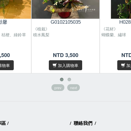
獻馨
G0102105035
H028
《植栽》
《花材》
、桔梗、綠鈴草
積水鳳梨
蝴蝶蘭、繡球
5 cm。
,500
NTD 3,500
NTD
遇缺貨或品質不
為您做花材上的
購物車
加入購物車
加
，故無法規格
錄照片完全相
prev
next
十字內，請於
下單
專區
/
/
聯絡我們
/