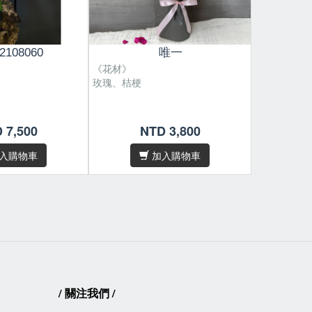
2108060
唯一
《花材》
《花材》
玫瑰、桔梗
進口紅玫瑰
尺寸 : H50 x W40 cm。
尺寸 : H60
/
/
 7,500
NTD 3,800
N
花材偶有季節性，遇缺貨或品質不
花材偶有季
/
/
佳等情形，我們將為您做花材上的
佳等情形，
入購物車
加入購物車
調整及設計。
調整及設計
因花材為天然素材，故無法規格
因花材為天
/
/
化，作品無法與目錄照片完全相
化，作品無
同，敬請見諒。
同，敬請見
/卡片內容字數五十字內，請於
下單
/卡片內容
後在備註欄位填寫
後在備註欄
/
關注我們
/