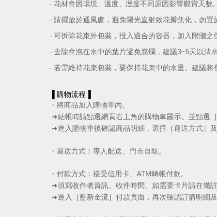
- 花材會因環境
、
溫度
、
溼度不同原因影響觀賞天數
- 請擺放於通風處，避免陽光直射致花瓣焦化，勿
- 可拆除花束外包裝，投入適合的容器，加入附贈
- 去除會泡在水中的葉片避免腐爛，建議3~5天以清
- 若需維持花束包裝，要保持花束中的水量。建議
▐ 購物流程▐
・將商品加入購物車內。
➜結帳時請點選網頁右上角的購物車圖示。並點選
➜進入購物車後確認商品明細﹐選擇［運送方式］
・運送方式：專人配送、門市自取。
・付款方式：接受信用卡、ATM轉帳付款。
➜填寫收件者資訊、收件時間、如需要卡片請在備
➜進入［藍新金流］付款頁面，再次確認訂購明細