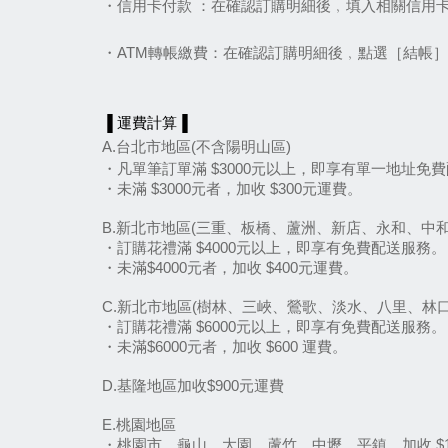
・信用卡付款 ：在確認訂購明細後﹐填入相關信用
・ATM轉帳繳費：在確認訂購明細後﹐點選［結帳
▐ 運費計算▐
A.台北市地區(不含陽明山區)
・凡單筆訂單滿 $3000元以上，即享有單一地址免
・未滿 $3000元者，加收 $300元運費。
B.新北市地區(三重、板橋、蘆洲、新店、永和、中
・訂購花禮滿 $4000元以上，即享有免費配送服務。
・未滿$4000元者，加收 $400元運費。
C.新北市地區(樹林、三峽、鶯歌、淡水、八里、林
・訂購花禮滿 $6000元以上，即享有免費配送服務。
・未滿$6000元者，加收 $600 運費。
D.基隆地區加收$900元運費
E.桃園地區
・桃園市、龜山、大園、蘆竹、中壢、平鎮，加收 $1