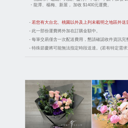
・龍潭、楊梅、新屋， 加收 $1400元運費。
-
若您有大台北、桃園以外及上列未載明之地區外送需求，請於營
-
此一部份運費將外加在訂購金額中。
- 每筆交易僅含一次配送費用，懇請確認收件資訊完
- 特殊節慶將可能無法指定時段送達
。(若有特定需求