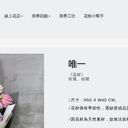
線上花店
美學回顧
美學工坊
花粉小幫手
唯一
《花材》
玫瑰、桔梗
尺寸 : H50 X W40 CM。
/
花材偶有季節性，遇缺貨或品
/
因花材為天然素材，故無法規
/