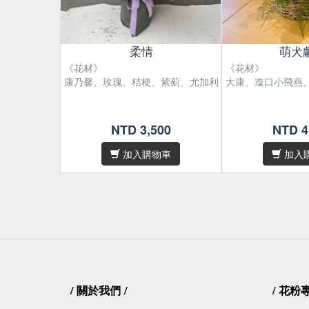
柔情
萌犬
《花材》
《花材》
康乃馨、玫瑰、桔梗、紫薊、尤加利
大康、進口小飛燕
尺寸 : H60 x W45 cm。
尺寸 : H35 x W3
/
/
NTD 3,500
NTD 4
花材偶有季節性，遇缺貨或品質不
花材偶有季節性，
/
/
佳等情形，我們將為您做花材上的
佳等情形，我們將
加入購物車
加入
調整及設計。
調整及設計。
因花材為天然素材，故無法規格
因花材為天然素材
/
/
化，作品無法與目錄照片完全相
化，作品無法與目
同，敬請見諒。
同，敬請見諒。
/卡片內容字數五十字內，請於
下單
/卡片內容字數五
後在備註欄位填寫
後在備註欄位填寫
/
關於我們
/
/
花粉