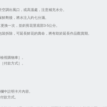
。
置於空調出風口，或高溫處，注意補充水分。
之保鮮劑後，將水注入約七分滿。
水更換一次，並斜剪花莖底部3-5公分。
將包裝拆除，可延長鮮花的壽命，將有助於延長作品觀賞期。
［檢
視購物車］。
及［付款方式］。
註欄中註明卡片內容。
及付款方式。