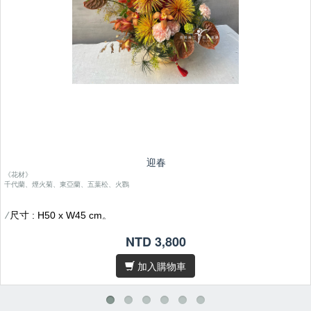
迎春
《花材》
千代蘭、煙火菊、東亞蘭、五葉松、火鸜
尺寸 : H50 x W45 cm。
/
花材偶有季節性，遇缺貨或品質不佳等情形，我們將為您做花材上的
/
NTD 3,800
調整及設計。
加入購物車
因花材為天然素材，故無法規格化，作品無法與目錄照片完全相同，
/
敬請見諒。
/卡片內容字數五十字內，請於
下單後在備註欄位填寫