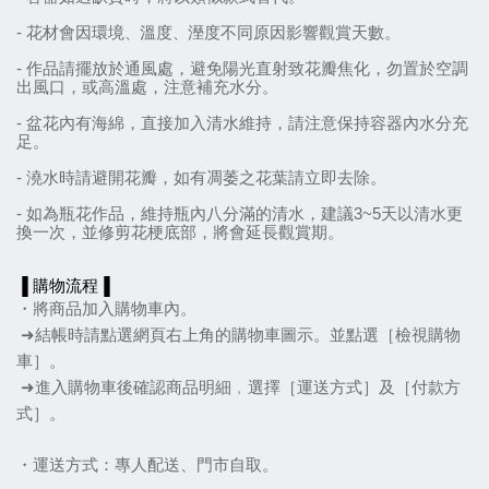
- 花材會因環境
、
溫度
、
溼度不同原因影響觀賞天數。
- 作品請擺放於通風處，避免陽光直射致花瓣焦化，勿置於空調
出風口，或高溫處，注意補充水分。
- 盆花內有海綿，直接加入清水維持，請注意保持容器內水分充
足。
- 澆水時請避開花瓣，如有凋萎之花葉請立即去除。
- 如為瓶花作品，維持瓶內八分滿的清水，建議3~5天以清水更
換一次，並修剪花梗底部，將會延長觀賞期。
▐ 購物流程▐
・將商品加入購物車內。
➜結帳時請點選網頁右上角的購物車圖示。並點選［檢視購物
車］。
➜進入購物車後確認商品明細﹐選擇［運送方式］及［付款方
式］。
・運送方式：專人配送、門市自取。