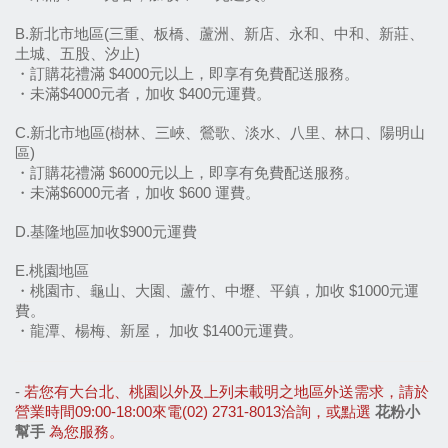
B.新北市地區(三重、板橋、蘆洲、新店、永和、中和、新莊、
土城、五股、汐止)
・訂購花禮滿 $4000元以上，即享有免費配送服務。
・未滿$4000元者，加收 $400元運費。
C.新北市地區(樹林、三峽、鶯歌、淡水、八里、林口、陽明山
區)
・訂購花禮滿 $6000元以上，即享有免費配送服務。
・未滿$6000元者，加收 $600 運費。
D.基隆地區加收$900元運費
E.桃園地區
・桃園市、龜山、大園、蘆竹、中壢、平鎮，加收 $1000元運
費。
・龍潭、楊梅、新屋， 加收 $1400元運費。
-
若您有大台北、桃園以外及上列未載明之地區外送需求，請於
營業時間09:00-18:00來電(02) 2731-8013洽詢，或點選
花粉小
幫手
為您服務。