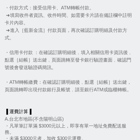
・付款方式：接受信用卡、ATM轉帳付款。
➜填寫收件者資訊、收件時間、如需要卡片請在備註欄中註明
卡片內容。
➜進入［藍新金流］付款頁面，再次確認訂購明細及付款方
式。
・信用卡付款 ：在確認訂購明細後﹐填入相關信用卡資訊後﹐
點選［結帳］送出鍵﹐頁面跳轉至發卡銀行驗證畫面﹐確認門
號後會發送驗證碼簡訊。
・ATM轉帳繳費：在確認訂購明細後﹐點選［結帳］送出鍵，
頁面跳轉即出現付款銀行及帳號﹐請至銀行ATM或臨櫃轉帳。
▐ 運費計算▐
A.台北市地區(不含陽明山區)
・凡單筆訂單滿 $3000元以上，即享有單一地址免費配送服
務。
・未滿 $3000元者，加收 $300元運費。