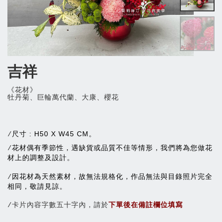
吉祥
《花材》
牡丹菊、巨輪萬代蘭、大康、櫻花
尺寸 : H50 X W45 CM。
/
花材偶有季節性，遇缺貨或品質不佳等情形，我們將為您做花
/
材上的調整及設計。
因花材為天然素材，故無法規格化，作品無法與目錄照片完全
/
相同，敬請見諒。
/卡片內容字數五十字內，請於
下單後在備註欄位填寫