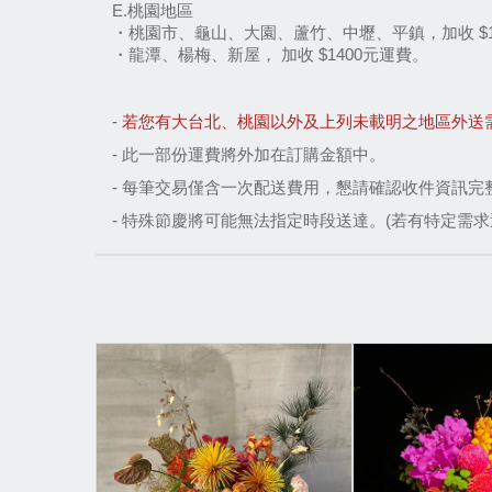
E.桃園地區
・桃園市、龜山、大園、蘆竹、中壢、平鎮，加收 $1
・龍潭、楊梅、新屋， 加收 $1400元運費。
-
若您有大台北、桃園以外及上列未載明之地區外送需求，請於營
-
此一部份運費將外加在訂購金額中。
- 每筆交易僅含一次配送費用，懇請確認收件資訊完
- 特殊節慶將可能無法指定時段送達。(若有特定需求