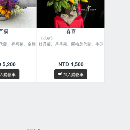
百福
春喜
《花材》
《花材》
代蘭、乒乓菊、金楜椒
牡丹菊、乒乓菊、巨輪萬代蘭、牛頭茄
牡丹菊、巨
W55 cm。
尺寸 : H55 x W45 cm。
尺寸 : H50
/
/
 5,200
NTD 4,500
N
性，遇缺貨或品質不
花材偶有季節性，遇缺貨或品質不
花材偶有季
/
/
將為您做花材上的
佳等情形，我們將為您做花材上的
佳等情形，
入購物車
加入購物車
調整及設計。
調整及設計
素材，故無法規格
因花材為天然素材，故無法規格
因花材為天
/
/
目錄照片完全相
化，作品無法與目錄照片完全相
化，作品無
同，敬請見諒。
同，敬請見
五十字內，請於
下單
/卡片內容字數五十字內，請於
下單
/卡片內容
寫
後在備註欄位填寫
後在備註欄