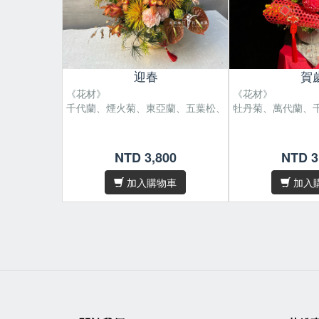
迎春
賀
《花材》
《花材》
千代蘭、煙火菊、東亞蘭、五葉松、火鸜
牡丹菊、萬代蘭、
尺寸 : H50 x W45 cm。
尺寸 : H50 x W4
/
/
NTD 3,800
NTD 3
花材偶有季節性，遇缺貨或品質不
花材偶有季節性，
/
/
佳等情形，我們將為您做花材上的
佳等情形，我們將
加入購物車
加入
調整及設計。
調整及設計。
因花材為天然素材，故無法規格
因花材為天然素材
/
/
化，作品無法與目錄照片完全相
化，作品無法與目
同，敬請見諒。
同，敬請見諒。
/卡片內容字數五十字內，請於
下單
/卡片內容字數五
後在備註欄位填寫
後在備註欄位填寫