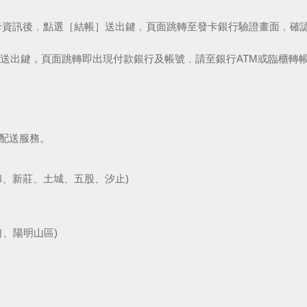
卡資訊後﹐點選［結帳］送出鍵﹐頁面跳轉至發卡銀行驗證畫面﹐確
］送出鍵，頁面跳轉即出現付款銀行及帳號﹐請至銀行ATM或臨櫃轉
費配送服務。
和、新莊、土城、五股、汐止)
口、陽明山區)