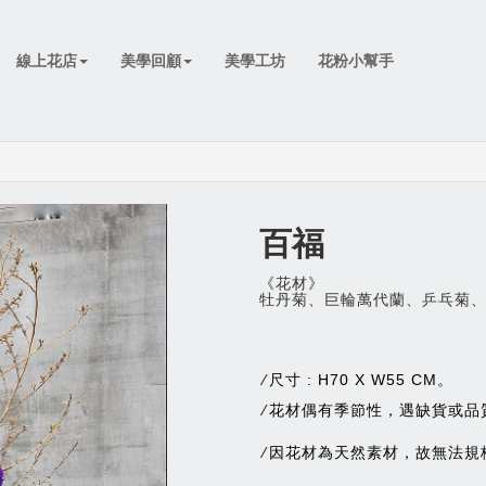
線上花店
美學回顧
美學工坊
花粉小幫手
百福
《花材》
牡丹菊、巨輪萬代蘭、乒乓菊
尺寸 : H70 X W55 CM。
/
花材偶有季節性，遇缺貨或品
/
因花材為天然素材，故無法規
/