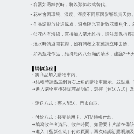
- 容器如遇缺貨時，將以類似款式替代。
- 花材會因環境
、
溫度
、
溼度不同原因影響觀賞天數
- 作品請擺放於通風處，避免陽光直射致花瓣焦化
- 盆花內有海綿，直接加入清水維持，請注意保持容
- 澆水時請避開花瓣，如有凋萎之花葉請立即去除。
- 如為瓶花作品，維持瓶內八分滿的清水，建議3~
▐ 購物流程▐
・將商品加入購物車內。
➜結帳時請點選網頁右上角的購物車圖示。並點選
➜進入購物車後確認商品明細﹐選擇［運送方式］
・運送方式：專人配送、門市自取。
・付款方式：接受信用卡、ATM轉帳付款。
➜填寫收件者資訊、收件時間、如需要卡片請在備
➜進入［藍新金流］付款頁面，再次確認訂購明細