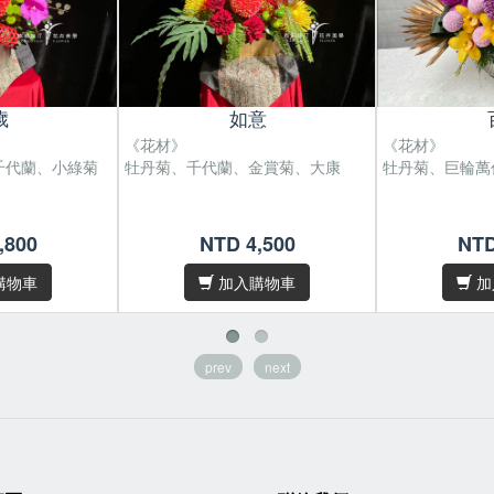
歲
如意
《花材》
《花材》
千代蘭、小綠菊
牡丹菊、千代蘭、金賞菊、大康
牡丹菊、巨輪萬
0 cm。
尺寸 : H60 x W50 cm。
尺寸 : H70 x 
/
/
,800
NTD 4,500
NTD
遇缺貨或品質不
花材偶有季節性，遇缺貨或品質不
花材偶有季節
/
/
為您做花材上的
佳等情形，我們將為您做花材上的
佳等情形，我們
購物車
加入購物車
加
調整及設計。
調整及設計。
，故無法規格
因花材為天然素材，故無法規格
因花材為天然
/
/
錄照片完全相
化，作品無法與目錄照片完全相
化，作品無法與
prev
next
同，敬請見諒。
同，敬請見諒。
十字內，請於
下單
/卡片內容字數五十字內，請於
下單
/卡片內容字數
後在備註欄位填寫
後在備註欄位填