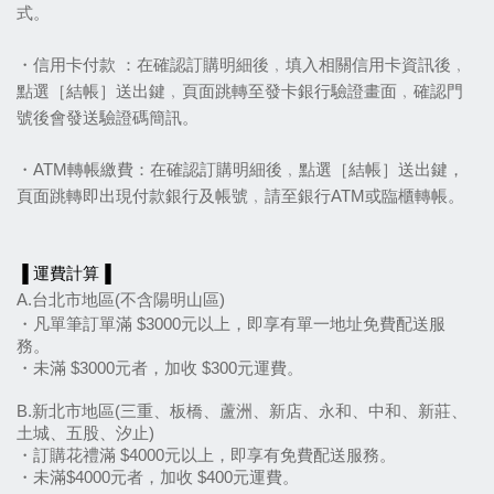
式。
・信用卡付款 ：在確認訂購明細後﹐填入相關信用卡資訊後﹐
點選［結帳］送出鍵﹐頁面跳轉至發卡銀行驗證畫面﹐確認門
號後會發送驗證碼簡訊。
・ATM轉帳繳費：在確認訂購明細後﹐點選［結帳］送出鍵，
頁面跳轉即出現付款銀行及帳號﹐請至銀行ATM或臨櫃轉帳。
▐ 運費計算▐
A.台北市地區(不含陽明山區)
・凡單筆訂單滿 $3000元以上，即享有單一地址免費配送服
務。
・未滿 $3000元者，加收 $300元運費。
B.新北市地區(三重、板橋、蘆洲、新店、永和、中和、新莊、
土城、五股、汐止)
・訂購花禮滿 $4000元以上，即享有免費配送服務。
・未滿$4000元者，加收 $400元運費。