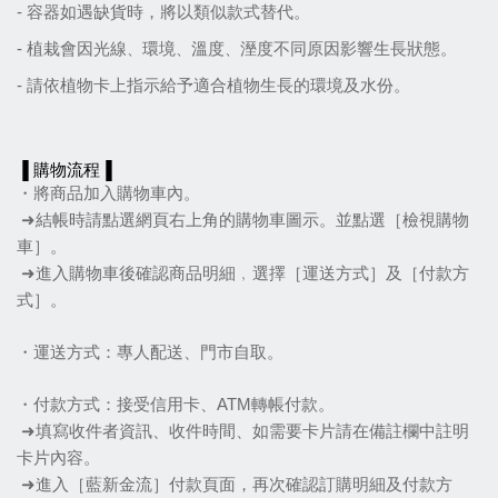
- 容器如遇缺貨時，將以類似款式替代。
- 植栽會因光線
、
環境
、
溫度
、
溼度不同原因影響生長狀態。
- 請依植物卡上指示給予適合植物生長的環境及水份。
▐ 購物流程▐
・將商品加入購物車內。
 ➜結帳時請點選網頁右上角的購物車圖示。並點選［檢視購物
車］。
 ➜進入購物車後確認商品明細﹐選擇［運送方式］及［付款方
式］。
・運送方式：專人配送、門市自取。
・付款方式：接受信用卡、ATM轉帳付款。
 ➜填寫收件者資訊、收件時間、如需要卡片請在備註欄中註明
卡片內容。
 ➜進入［藍新金流］付款頁面，再次確認訂購明細及付款方