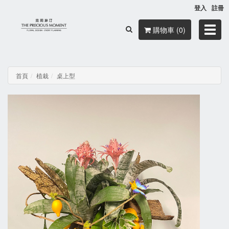
登入
註冊
Toggl
購物車 (0)
navig
首頁
植栽
桌上型