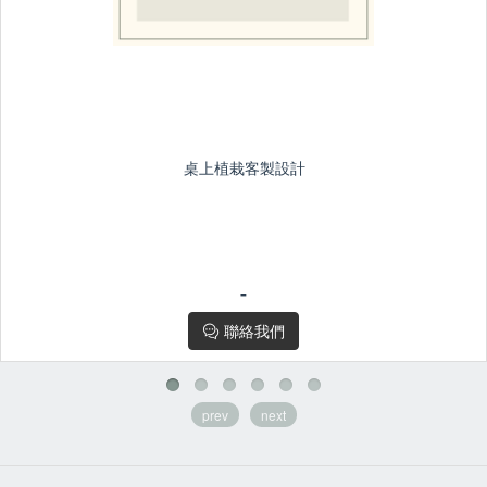
桌上植栽客製設計
-
-
植栽客製設計若有其他預算/品種等需求
請或聯絡
花粉小幫手
聯絡我們
prev
next