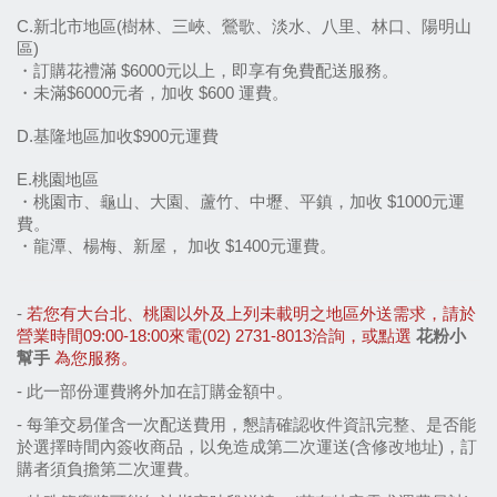
C.新北市地區(樹林、三峽、鶯歌、淡水、八里、林口、陽明山
區)
・訂購花禮滿 $6000元以上，即享有免費配送服務。
・未滿$6000元者，加收 $600 運費。
D.基隆地區加收$900元運費
E.桃園地區
・桃園市、龜山、大園、蘆竹、中壢、平鎮，加收 $1000元運
費。
・龍潭、楊梅、新屋， 加收 $1400元運費。
- 
若您有大台北、桃園以外及上列未載明之地區外送需求，請於
營業時間09:00-18:00來電(02) 2731-8013洽詢，或點選 
花粉小
幫手
 為您服務。
- 
此一部份運費將外加在訂購金額中。
- 每筆交易僅含一次配送費用，懇請確認收件資訊完整、是否能
於選擇時間內簽收商品，以免造成第二次運送(含修改地址)，訂
購者須負擔第二次運費。