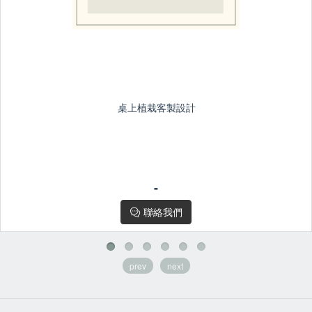
桌上植栽客製設計
-
-
植栽客製設計若有其他預算/品種等需求
請或聯絡
花粉小幫手
聯絡我們
prev
next