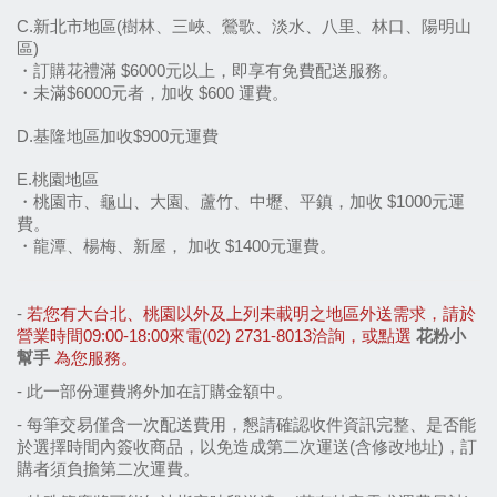
C.新北市地區(樹林、三峽、鶯歌、淡水、八里、林口、陽明山
區)
・訂購花禮滿 $6000元以上，即享有免費配送服務。
・未滿$6000元者，加收 $600 運費。
D.基隆地區加收$900元運費
E.桃園地區
・桃園市、龜山、大園、蘆竹、中壢、平鎮，加收 $1000元運
費。
・龍潭、楊梅、新屋， 加收 $1400元運費。
- 
若您有大台北、桃園以外及上列未載明之地區外送需求，請於
營業時間09:00-18:00來電(02) 2731-8013洽詢，或點選 
花粉小
幫手
 為您服務。
- 
此一部份運費將外加在訂購金額中。
- 每筆交易僅含一次配送費用，懇請確認收件資訊完整、是否能
於選擇時間內簽收商品，以免造成第二次運送(含修改地址)，訂
購者須負擔第二次運費。