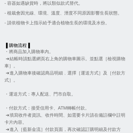
- 容器如遇缺貨時，將以類似款式替代。
- 植栽會因光線
、
環境
、
溫度
、
溼度不同原因影響生長狀態。
- 請依植物卡上指示給予適合植物生長的環境及水份。
▐ 購物流程▐
・將商品加入購物車內。
 ➜結帳時請點選網頁右上角的購物車圖示。並點選［檢視購物
車］。
 ➜進入購物車後確認商品明細﹐選擇［運送方式］及［付款方
式］。
・運送方式：專人配送、門市自取。
・付款方式：接受信用卡、ATM轉帳付款。
 ➜填寫收件者資訊、收件時間、如需要卡片請在備註欄中註明
卡片內容。
 ➜進入［藍新金流］付款頁面，再次確認訂購明細及付款方