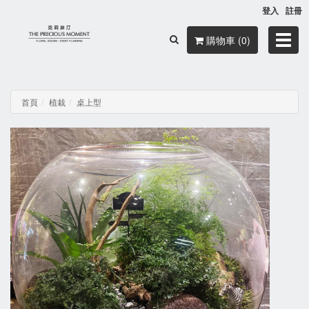
登入
註冊
Toggl
購物車 (0)
navig
首頁
植栽
桌上型