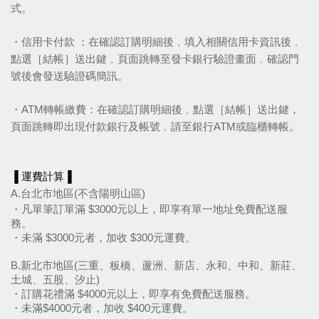
式。
・信用卡付款 ：在確認訂購明細後﹐填入相關信用卡資訊後﹐
點選［結帳］送出鍵﹐頁面跳轉至發卡銀行驗證畫面﹐確認門
號後會發送驗證碼簡訊。
・ATM轉帳繳費：在確認訂購明細後﹐點選［結帳］送出鍵，
頁面跳轉即出現付款銀行及帳號﹐請至銀行ATM或臨櫃轉帳。
▐ 運費計算▐
A.台北市地區(不含陽明山區)
・凡單筆訂單滿 $3000元以上，即享有單一地址免費配送服
務。
・未滿 $3000元者，加收 $300元運費。
B.新北市地區(三重、板橋、蘆洲、新店、永和、中和、新莊、
土城、五股、汐止)
・訂購花禮滿 $4000元以上，即享有免費配送服務。
・未滿$4000元者，加收 $400元運費。