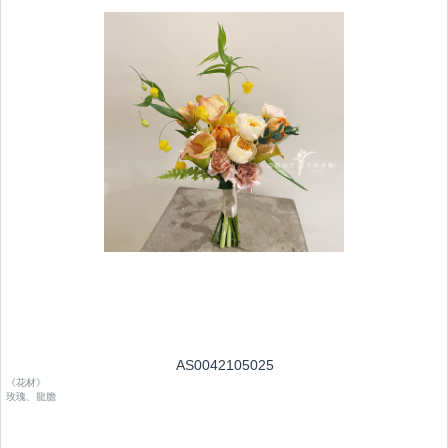
AS0042105025
《花材》
玫瑰、龍膽