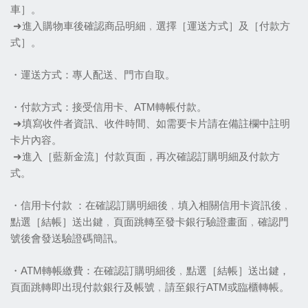
車］。
 ➜進入購物車後確認商品明細﹐選擇［運送方式］及［付款方
式］。
・運送方式：專人配送、門市自取。
・付款方式：接受信用卡、ATM轉帳付款。
 ➜填寫收件者資訊、收件時間、如需要卡片請在備註欄中註明
卡片內容。
 ➜進入［藍新金流］付款頁面，再次確認訂購明細及付款方
式。
・信用卡付款 ：在確認訂購明細後﹐填入相關信用卡資訊後﹐
點選［結帳］送出鍵﹐頁面跳轉至發卡銀行驗證畫面﹐確認門
號後會發送驗證碼簡訊。
・ATM轉帳繳費：在確認訂購明細後﹐點選［結帳］送出鍵，
頁面跳轉即出現付款銀行及帳號﹐請至銀行ATM或臨櫃轉帳。