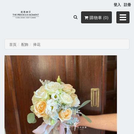
登入
註冊
Toggl
購物車 (0)
navig
首頁
配飾
捧花