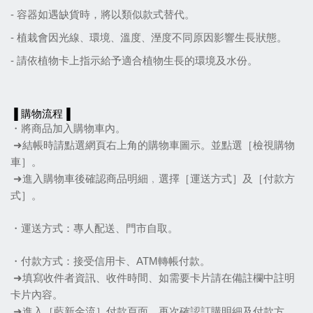
- 容器如遇缺貨時，將以類似款式替代。
- 植栽會因光線
、
環境
、
溫度
、
溼度不同原因影響生長狀態。
- 請依植物卡上指示給予適合植物生長的環境及水份。
▐ 購物流程▐
・將商品加入購物車內。
 ➜結帳時請點選網頁右上角的購物車圖示。並點選［檢視購物
車］。
 ➜進入購物車後確認商品明細﹐選擇［運送方式］及［付款方
式］。
・運送方式：專人配送、門市自取。
・付款方式：接受信用卡、ATM轉帳付款。
 ➜填寫收件者資訊、收件時間、如需要卡片請在備註欄中註明
卡片內容。
 ➜進入［藍新金流］付款頁面，再次確認訂購明細及付款方