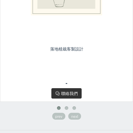
落地植栽客製設計
-
-
植栽客製設計若有其他預算/品種等需求
請或聯絡
花粉小幫手
聯絡我們
prev
next