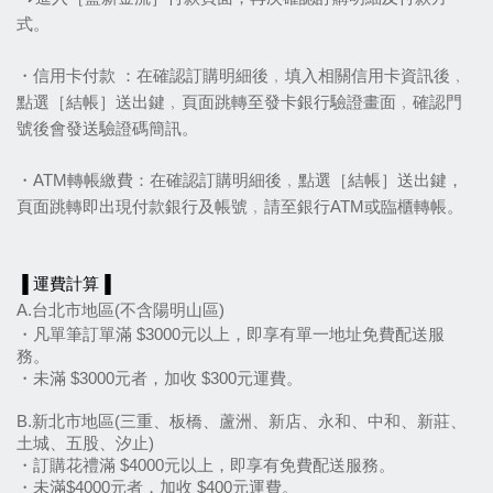
式。
・信用卡付款 ：在確認訂購明細後﹐填入相關信用卡資訊後﹐
點選［結帳］送出鍵﹐頁面跳轉至發卡銀行驗證畫面﹐確認門
號後會發送驗證碼簡訊。
・ATM轉帳繳費：在確認訂購明細後﹐點選［結帳］送出鍵，
頁面跳轉即出現付款銀行及帳號﹐請至銀行ATM或臨櫃轉帳。
▐ 運費計算▐
A.台北市地區(不含陽明山區)
・凡單筆訂單滿 $3000元以上，即享有單一地址免費配送服
務。
・未滿 $3000元者，加收 $300元運費。
B.新北市地區(三重、板橋、蘆洲、新店、永和、中和、新莊、
土城、五股、汐止)
・訂購花禮滿 $4000元以上，即享有免費配送服務。
・未滿$4000元者，加收 $400元運費。