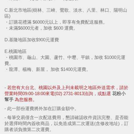
C.新北市地區(樹林、三峽、鶯歌、淡水、八里、林口、陽明山
區)
・訂購花禮滿 $6000元以上，即享有免費配送服務。
・未滿$6000元者，加收 $600 運費。
D.基隆地區加收$900元運費
E.桃園地區
・桃園市、龜山、大園、蘆竹、中壢、平鎮，加收 $1000元運
費。
・龍潭、楊梅、新屋， 加收 $1400元運費。
- 
若您有大台北、桃園以外及上列未載明之地區外送需求，請於
營業時間09:00-18:00來電(02) 2731-8013洽詢，或點選 
花粉小
幫手
 為您服務。
- 
此一部份運費將外加在訂購金額中。
- 每筆交易僅含一次配送費用，懇請確認收件資訊完整、是否能
於選擇時間內簽收商品，以免造成第二次運送(含修改地址)，訂
購者須負擔第二次運費。