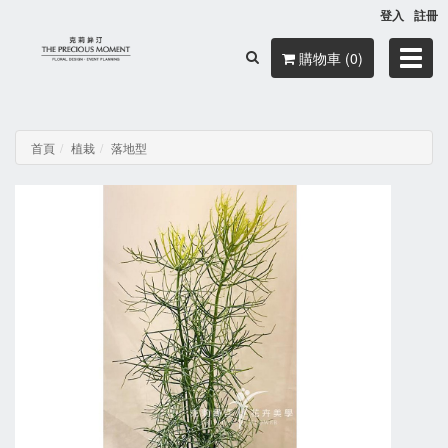
登入
註冊
Toggl
購物車 (0)
navig
首頁
植栽
落地型