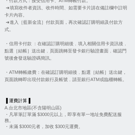
・付款方式：接受信用卡、ATM轉帳付款。
 ➜填寫收件者資訊、收件時間、如需要卡片請在備註欄中註明
卡片內容。
 ➜進入［藍新金流］付款頁面，再次確認訂購明細及付款方
式。
・信用卡付款 ：在確認訂購明細後﹐填入相關信用卡資訊後﹐
點選［結帳］送出鍵﹐頁面跳轉至發卡銀行驗證畫面﹐確認門
號後會發送驗證碼簡訊。
・ATM轉帳繳費：在確認訂購明細後﹐點選［結帳］送出鍵，
頁面跳轉即出現付款銀行及帳號﹐請至銀行ATM或臨櫃轉帳。
▐ 運費計算▐
A.台北市地區(不含陽明山區)
・凡單筆訂單滿 $3000元以上，即享有單一地址免費配送服
務。
・未滿 $3000元者，加收 $300元運費。