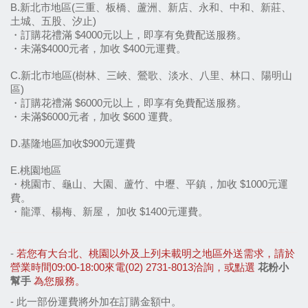
B.新北市地區(三重、板橋、蘆洲、新店、永和、中和、新莊、
土城、五股、汐止)
・訂購花禮滿 $4000元以上，即享有免費配送服務。
・未滿$4000元者，加收 $400元運費。
C.新北市地區(樹林、三峽、鶯歌、淡水、八里、林口、陽明山
區)
・訂購花禮滿 $6000元以上，即享有免費配送服務。
・未滿$6000元者，加收 $600 運費。
D.基隆地區加收$900元運費
E.桃園地區
・桃園市、龜山、大園、蘆竹、中壢、平鎮，加收 $1000元運
費。
・龍潭、楊梅、新屋， 加收 $1400元運費。
- 
若您有大台北、桃園以外及上列未載明之地區外送需求，請於
營業時間09:00-18:00來電(02) 2731-8013洽詢，或點選 
花粉小
幫手
 為您服務。
- 
此一部份運費將外加在訂購金額中。