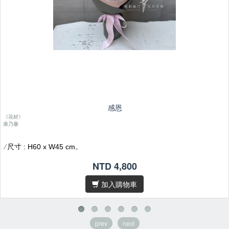
感恩
《花材》
康乃馨
尺寸 : H60 x W45 cm。
/
花材偶有季節性，遇缺貨或品質不佳等情形，我們將為您做花材上的
/
NTD 4,800
調整及設計。
加入購物車
因花材為天然素材，故無法規格化，作品無法與目錄照片完全相同，
/
敬請見諒。
/卡片內容字數五十字內，請於
下單後在備註欄位填寫
prev
next