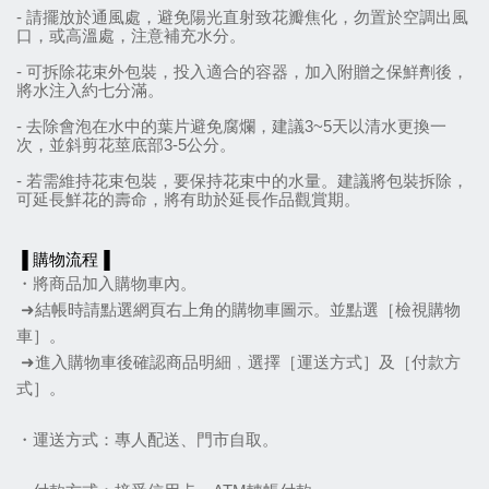
- 請擺放於通風處，避免陽光直射致花瓣焦化，勿置於空調出風
口，或高溫處，注意補充水分。
- 可拆除花束外包裝，投入適合的容器，加入附贈之保鮮劑後，
將水注入約七分滿。
- 去除會泡在水中的葉片避免腐爛，建議3~5天以清水更換一
次，並斜剪花莖底部3-5公分。
- 若需維持花束包裝，要保持花束中的水量。建議將包裝拆除，
可延長鮮花的壽命，將有助於延長作品觀賞期。
▐ 購物流程▐
・將商品加入購物車內。
 ➜結帳時請點選網頁右上角的購物車圖示。並點選［檢
視購物
車］。
 ➜進入購物車後確認商品明細﹐選擇［運送方式］及［付款方
式］。
・運送方式：專人配送、門市自取。