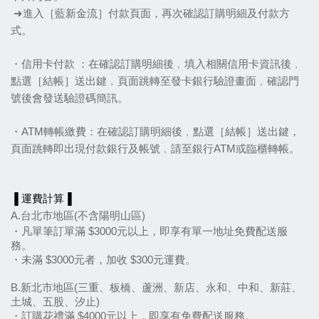
 ➜進入［藍新金流］付款頁面，再次確認訂購明細及付款方
式。
・信用卡付款 ：在確認訂購明細後﹐填入相關信用卡資訊後﹐
點選［結帳］送出鍵﹐頁面跳轉至發卡銀行驗證畫面﹐確認門
號後會發送驗證碼簡訊。
・ATM轉帳繳費：在確認訂購明細後﹐點選［結帳］送出鍵，
頁面跳轉即出現付款銀行及帳號﹐請至銀行ATM或臨櫃轉帳。
▐ 運費計算▐
A.台北市地區(不含陽明山區)
・凡單筆訂單滿 $3000元以上，即享有單一地址免費配送服
務。
・未滿 $3000元者，加收 $300元運費。
B.新北市地區(三重、板橋、蘆洲、新店、永和、中和、新莊、
土城、五股、汐止)
・訂購花禮滿 $4000元以上，即享有免費配送服務。