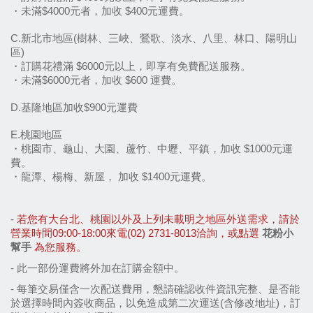
・未滿$4000元者，加收 $400元運費。
C.新北市地區(樹林、三峽、鶯歌、淡水、八里、林口、陽明山
區)
・訂購花禮滿 $6000元以上，即享有免費配送服務。
・未滿$6000元者，加收 $600 運費。
D.基隆地區加收$900元運費
E.桃園地區
・桃園市、龜山、大園、蘆竹、中壢、平鎮，加收 $1000元運
費。
・龍潭、楊梅、新屋， 加收 $1400元運費。
- 
若您有大台北、桃園以外及上列未載明之地區外送需求，請於
營業時間09:00-18:00來電(02) 2731-8013洽詢，或點選 
花粉小
幫手
 為您服務。
- 
此一部份運費將外加在訂購金額中。
- 每筆交易僅含一次配送費用，懇請確認收件資訊完整、是否能
於選擇時間內簽收商品，以免造成第二次運送(含修改地址)，訂