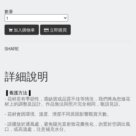
數量
加入購物車
立即購買
SHARE
詳細說明
▐ 養護方法▐
- 花材若有季節性，遇缺貨或品質不佳等情況，我們將為您做花
材上的調整及設計。作品無法與照片完全相同，敬請見諒。
- 花材會因環境
、
溫度
、
溼度不同原因影響觀賞天數。
- 請擺放於通風處，避免陽光直射致花瓣焦化，勿置於空調出風
口，或高溫處，注意補充水分。