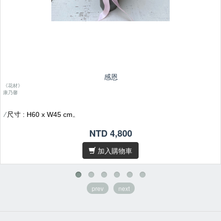
感恩
《花材》
康乃馨
尺寸 : H60 x W45 cm。
/
花材偶有季節性，遇缺貨或品質不佳等情形，我們將為您做花材上的
/
NTD 4,800
調整及設計。
加入購物車
因花材為天然素材，故無法規格化，作品無法與目錄照片完全相同，
/
敬請見諒。
/卡片內容字數五十字內，請於
下單後在備註欄位填寫
prev
next