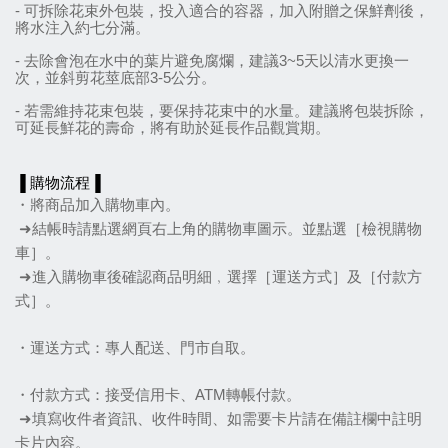
- 可拆除花束外包裝，投入適合的容器，加入附贈之保鮮劑後，
將水注入約七分滿。
- 去除會泡在水中的葉片避免腐爛，建議3~5天以清水更換一
次，並斜剪花莖底部3-5公分。
- 若需維持花束包裝，要保持花束中的水量。建議將包裝拆除，
可延長鮮花的壽命，將有助於延長作品觀賞期。
▐ 購物流程▐
・將商品加入購物車內。
 ➜結帳時請點選網頁右上角的購物車圖示。並點選［檢
視購物
車］。
 ➜進入購物車後確認商品明細﹐選擇［運送方式］及［付款方
式］。
・運送方式：專人配送、門市自取。
・付款方式：接受信用卡、ATM轉帳付款。
 ➜填寫收件者資訊、收件時間、如需要卡片請在備註欄中註明
卡片內容。