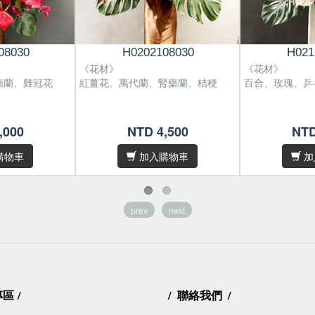
08030
H0202108030
H021
《花材》
《花材》
藥蘭、雞冠花
紅薑花、萬代蘭、腎藥蘭、桔梗
百合、玫瑰、乒
,000
NTD 4,500
NTD
花材偶有季節
/
佳等情形，我們
購物車
加入購物車
加
調整及設計。
因花材為天然
/
化，作品無法與
prev
next
同，敬請見諒。
/卡片內容字數
後在備註欄位填
專區
/
/
聯絡我們
/