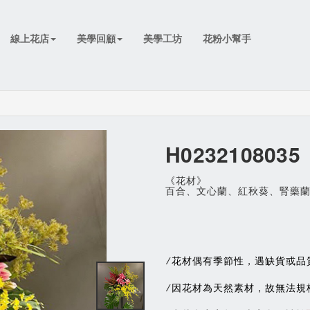
線上花店
美學回顧
美學工坊
花粉小幫手
H0232108035
《花材》
百合、文心蘭、紅秋葵、腎藥
花材偶有季節性，遇缺貨或品
/
因花材為天然素材，故無法規
/