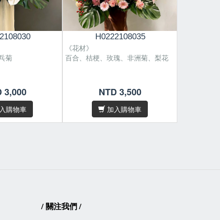
2108030
H0222108035
H0
《花材》
《花材》
乓菊
百合、桔梗、玫瑰、非洲菊、梨花
百合、文心
 3,000
NTD 3,500
N
性，遇缺貨或品質不
花材偶有季節性，遇缺貨或品質不
/
將為您做花材上的
佳等情形，我們將為您做花材上的
入購物車
加入購物車
調整及設計。
素材，故無法規格
因花材為天然素材，故無法規格
/
目錄照片完全相
化，作品無法與目錄照片完全相
同，敬請見諒。
五十字內，請於
下單
/卡片內容字數五十字內，請於
下單
寫
後在備註欄位填寫
/
關注我們
/