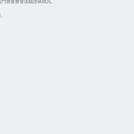
認門號後會發送驗證碼簡訊。
帳。