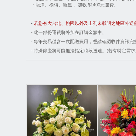
・龍潭、楊梅、新屋， 加收 $1400元運費。
- 
若您有大台北、桃園以外及上列未載明之地區外送需求，請於營
- 
此一部份運費將外加在訂購金額中。
- 每筆交易僅含一次配送費用，懇請確認收件資訊完
- 特殊節慶將可能無法指定時段送達。(若有特定需求