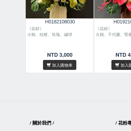
H0182108030
H01921
《花材》
《花材》
火鶴、桔梗、玫瑰、繡球
火鶴、千代蘭、腎
NTD 3,000
NTD 4
花材偶有季節性，遇缺貨或品質不
/
佳等情形，我們將為您做花材上的
加入購物車
加入
調整及設計。
因花材為天然素材，故無法規格
/
化，作品無法與目錄照片完全相
同，敬請見諒。
/卡片內容字數五十字內，請於
下單
後在備註欄位填寫
/
關於我們
/
/
花粉