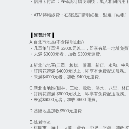
・信用卡付款 ：在確認訂購明細後﹐填入相關信用
・ATM轉帳繳費：在確認訂購明細後﹐點選［結帳
▐ 運費計算▐
A.台北市地區(不含陽明山區)
・凡單筆訂單滿 $3000元以上，即享有單一地址免
・未滿 $3000元者，加收 $300元運費。
B.新北市地區(三重、板橋、蘆洲、新店、永和、中
・訂購花禮滿 $4000元以上，即享有免費配送服務。
・未滿$4000元者，加收 $400元運費。
C.新北市地區(樹林、三峽、鶯歌、淡水、八里、林
・訂購花禮滿 $6000元以上，即享有免費配送服務。
・未滿$6000元者，加收 $600 運費。
D.基隆地區加收$900元運費
E.桃園地區
・桃園市、龜山、大園、蘆竹、中壢、平鎮，加收 $1