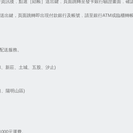
卡資訊後﹐點選［結帳］送出鍵﹐頁面跳轉至發卡銀行驗證畫面﹐確
］送出鍵，頁面跳轉即出現付款銀行及帳號﹐請至銀行ATM或臨櫃轉
費配送服務。
和、新莊、土城、五股、汐止)
口、陽明山區)
000元運費。