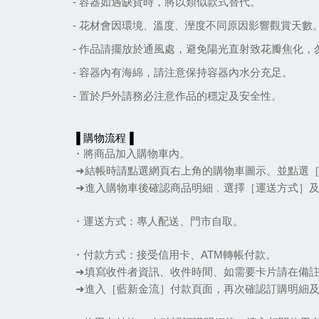
- 容器如遇缺貨時，將以類似款式替代。
- 花材會因環境
、
溫度
、
溼度不同原因影響觀賞天數
- 作品請擺放於通風處，避免陽光直射致花瓣焦化
- 容器內有海綿，請注意保持容器內水分充足。
- 置於戶外請務必注意作品的穩定及安全性。
▐ 購物流程▐
・將商品加入購物車內。
 ➜結帳時請點選網頁右上角的購物車圖示。並點選
 ➜進入購物車後確認商品明細﹐選擇［運送方式］
・運送方式：專人配送、門市自取。
・付款方式：接受信用卡、ATM轉帳付款。
 ➜填寫收件者資訊、收件時間、如需要卡片請在備
 ➜進入［藍新金流］付款頁面，再次確認訂購明細